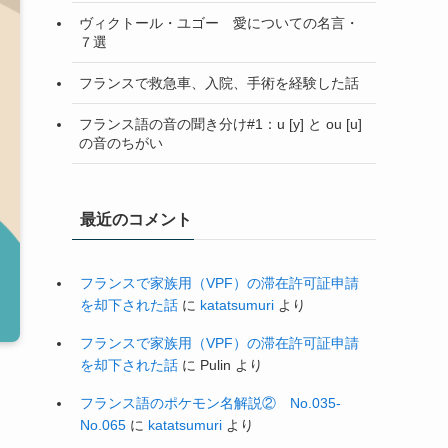
ヴィクトール・ユゴー 愛についての名言・
７選
フランスで救急車、入院、手術を経験した話
フランス語の音の聞き分け#1：u [y] と ou [u]
の音のちがい
最近のコメント
フランスで家族用（VPF）の滞在許可証申請
を却下された話
に
katatsumuri
より
フランスで家族用（VPF）の滞在許可証申請
を却下された話
に
Pulin
より
フランス語のポケモン名解説② No.035-
No.065
に
katatsumuri
より