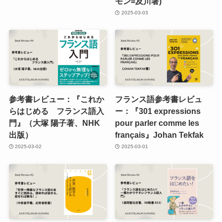
モン=及川著)
2025-03-03
参考書レビュー：『これか
フランス語参考書レビュ
らはじめる フランス語入
ー：『301 expressions
門』（大塚 陽子著、NHK
pour parler comme les
出版）
français』Johan Tekfak
2025-03-02
2025-03-01