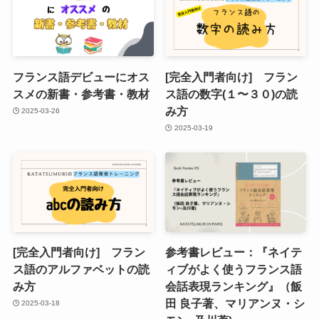
フランス語デビューにオス
[完全入門者向け] フラン
スメの新書・参考書・教材
ス語の数字(１〜３０)の読
み方
2025-03-26
2025-03-19
[完全入門者向け] フラン
参考書レビュー：『ネイテ
ス語のアルファベットの読
ィブがよく使うフランス語
み方
会話表現ランキング』（飯
田 良子著、マリアンヌ・シ
2025-03-18